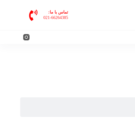
پ
تماس با ما:
ر
021-66264385
ش
ب
ه
م
ح
ت
و
ا