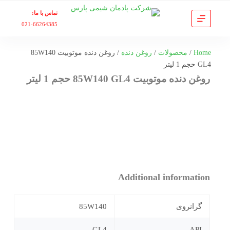
پ
تماس با ما:
ر
021-66264385
ش
ب
Home
/
محصولات
/
روغن دنده
/ روغن دنده موتوبیت 85W140
ه
GL4 حجم 1 لیتر
م
روغن دنده موتوبیت 85W140 GL4 حجم 1 لیتر
ح
ت
و
ا
Additional information
گرانروی
85W140
GL4
API