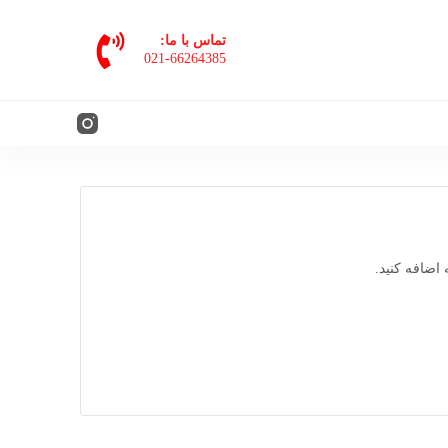
پ
تماس با ما:
ر
021-66264385
ش
ب
ه
م
ح
ت
و
ا
اضافه کنید.