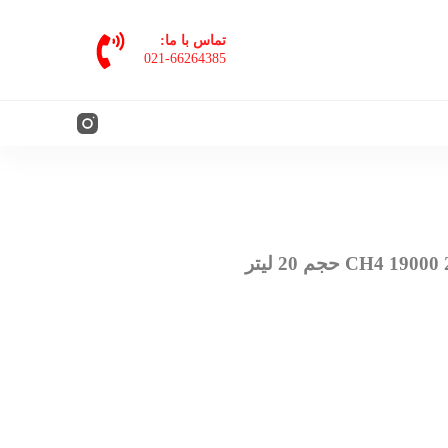
پ
تماس با ما:
ر
021-66264385
ش
ب
ه
م
ح
ت
و
ا