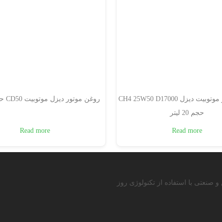
روغن موتور موتوبیت دیزل CH4 25W50 D17000
روغن موتور دیزل موتوبیت CD50 حجم 20 لیتر
حجم 20 لیتر
Read more
Read more
صنعتی با استفاده از تکنولوژی روز