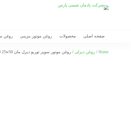
صفحه اصلی
محصولات
روغن موتور بنزینی
روغن مو
Home
/
روغن دیزلی
/ روغن موتور سوپر توربو دیزل مان CH4 19000 25w50 حجم 20 لیتر