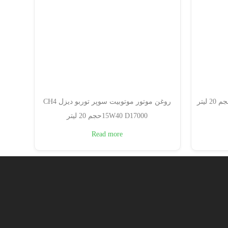
روغن موتور موتوبیت سوپر توربو دیزل CH4
15W40 D17000حجم 20 لیتر
Read more