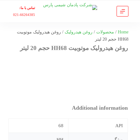
پ
تماس با ما:
ر
021-66264385
ش
ب
Home
/
محصولات
/
روغن هیدرولیک
/ روغن هیدرولیک موتوبیت
ه
HH68 حجم 20 لیتر
م
روغن هیدرولیک موتوبیت HH68 حجم 20 لیتر
ح
ت
و
ا
Additional information
68
API
ویژگی
HH