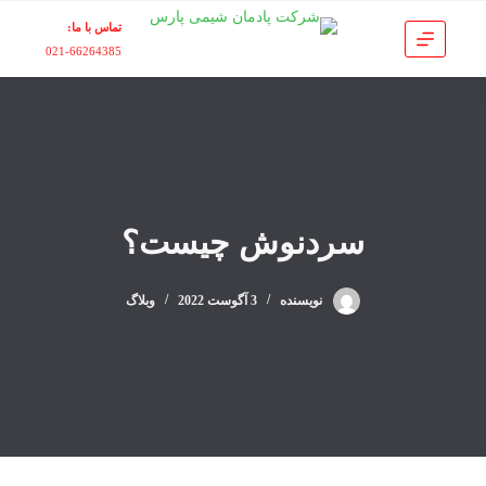
پ
تماس با ما:
ر
021-66264385
ش
ب
ه
م
ح
ت
و
سردنوش چیست؟
ا
نویسنده
3 آگوست 2022
وبلاگ