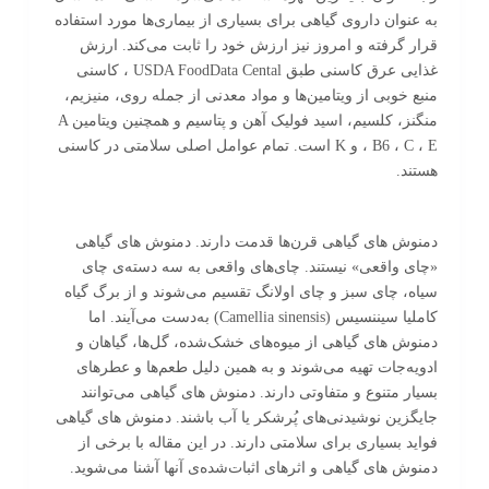
به عنوان داروی گیاهی برای بسیاری از بیماری‌ها مورد استفاده
قرار گرفته و امروز نیز ارزش خود را ثابت می‌کند. ارزش
غذایی عرق کاسنی طبق USDA FoodData Cental ، کاسنی
منبع خوبی از ویتامین‌ها و مواد معدنی از جمله روی، منیزیم،
منگنز، کلسیم، اسید فولیک آهن و پتاسیم و همچنین ویتامین A
، B6 ، C ، E و K است. تمام عوامل اصلی سلامتی در کاسنی
هستند.
دمنوش های گیاهی قرن‌ها قدمت دارند. دمنوش های گیاهی
«چای واقعی» نیستند. چای‌های واقعی به سه دسته‌ی چای
سیاه، چای سبز و چای اولانگ تقسیم می‌شوند و از برگ گیاه
کاملیا سیننسیس (Camellia sinensis) به‌دست می‌آیند. اما
دمنوش های گیاهی از میوه‌های خشک‌شده، گل‌ها، گیاهان و
ادویه‌جات تهیه می‌شوند و به همین دلیل طعم‌ها و عطرهای
بسیار متنوع و متفاوتی دارند. دمنوش های گیاهی می‌توانند
جایگزین نوشیدنی‌های پُرشکر یا آب باشند. دمنوش های گیاهی
فواید بسیاری برای سلامتی دارند. در این مقاله با برخی از
دمنوش های گیاهی و اثرهای اثبات‌شده‌ی آنها آشنا می‌شوید.