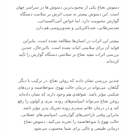
دمنوش نعناع یکی از محبوب‌ترین دمنوش‌ ها در سراسر جهان
است. این دمنوش بیشتر به سبب اثرش بر سلامت دستگاه
گوارش محبوبیت دارد، اما خواص آنتی‌اکسیدانی،
ضدسرطانی، ضدباکتریایی و ضدویروسی هم دارد.
بیشتر این اثرات در انسان‌ها مطالعه نشده است، بنابراین
فواید آن برای سلامتی اثبات نشده است. بااین‌حال، چندین
بررسی اثرات مفید نعناع بر سلامتی دستگاه گوارش را تأیید
کرد‌ه‌اند.
چندین بررسی نشان دادند که روغن نعناع، در ترکیب با دیگر
گیاهان، می‌تواند در درمان حالت تهوع، سوءهاضمه و دردهای
شکمی مؤثر باشد. شواهدی هم وجود دارند که نشان داده‌اند
روغن نعناع می‌تواند اسپاسم‌های روده، مری و کولون را رفع
کند و در درمان علائم سندرم روده تحریک پذیر مؤثر باشد.
بنابراین وقتی ناراحتی‌های گوارشی، اسپاسم های عضلانی،
حالت تهوع یا سوءهاضمه را تجربه می‌کنید، دمنوش نعناع
درمانی طبیعی و عالی برای شما محسوب می‌شود.