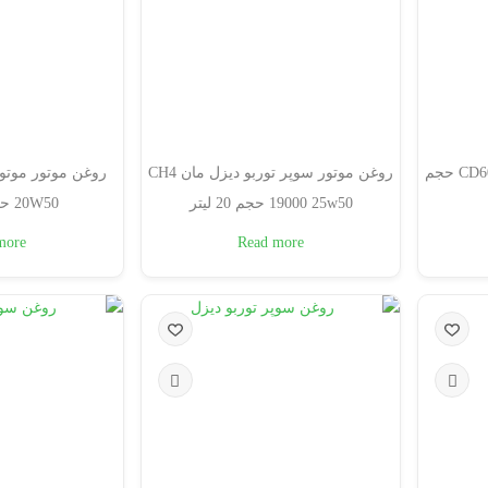
روغن موتور دیزلی موتوبیت CD60 حجم
روغن موتور سوپر توربو دیزل مان CH4
19000 25w50 حجم 20 لیتر
20W50 حجم 208 لیتر
more
Read more