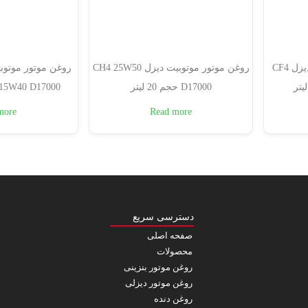
روغن موتور موتوبیت توربو دیزل CF4
روغن موتور موتوبیت دیزل CH4 25W50
روغن موتور موتوبی
D17000 حجم 20 لیتر
CH4 15W40 D17000حجم 
more
Read more
دسترسی سریع
صفحه اصلی
محصولات
روغن موتور بنزینی
روغن موتور دیزلی
روغن دنده