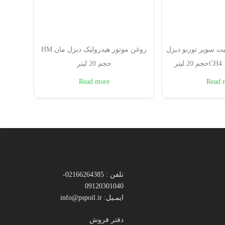
ت سوپر توربو دیزل
روغن موتور هیدرولیک دیزل مان HM
20 لیتر
حجم 20 لیتر
Read more
Read 
تلفن : 02166264385-
09120301040
ایمـیل: info@pspoil.ir
دفتر فروش